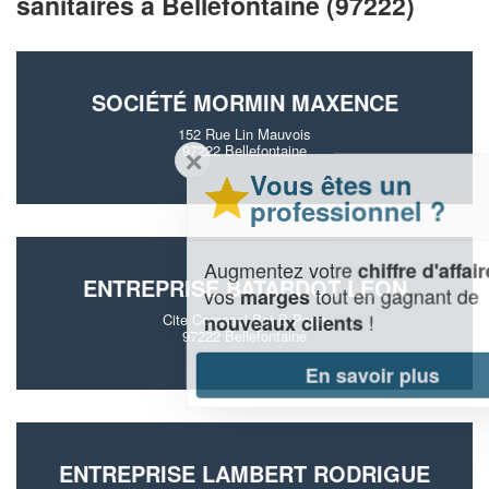
sanitaires à Bellefontaine (97222)
SOCIÉTÉ MORMIN MAXENCE
152 Rue Lin Mauvois
97222 Bellefontaine
✕
Vous êtes un
professionnel ?
Augmentez votre
et
chiffre d'affaires
ENTREPRISE BATARDOT LEON
vos
tout en gagnant de
marges
!
nouveaux clients
Cite Corossol Bat B Porte
97222 Bellefontaine
En savoir plus
ENTREPRISE LAMBERT RODRIGUE