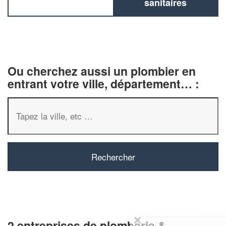
sanitaires
Ou cherchez aussi un plombier en
entrant votre ville, département… :
✕
2 entreprises de plomberie &