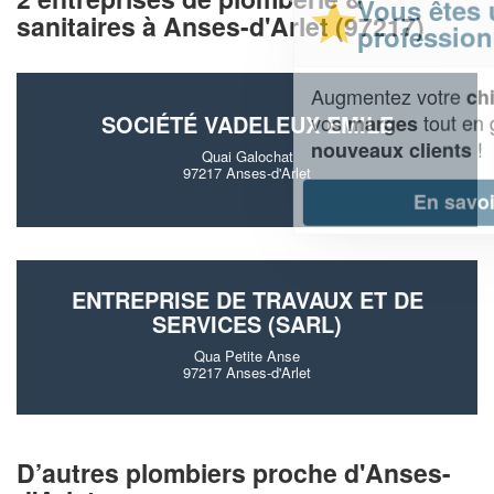
Vous êtes un
sanitaires à Anses-d'Arlet (97217)
professionnel ?
Augmentez votre
et
chiffre d'affaires
vos
tout en gagnant de
SOCIÉTÉ VADELEUX EMILE
marges
!
nouveaux clients
Quai Galochat
97217 Anses-d'Arlet
En savoir plus
ENTREPRISE DE TRAVAUX ET DE
SERVICES (SARL)
Qua Petite Anse
97217 Anses-d'Arlet
D’autres plombiers proche d'Anses-