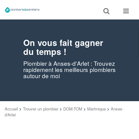
Toggle
Toggle
search
navigat
On vous fait gagner
du temps !
Plombier à Anses-d'Arlet : Trouvez
rapidement les meilleurs plombiers
autour de moi
Accueil
>
Trouver un plombier
>
DOM-TOM
>
Martinique
>
Anses-
d'Arlet