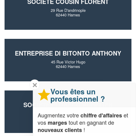
SOCIÉTÉ COUSIN FLORENT
29 Rue D'andrinople
62440 Harnes
ENTREPRISE DI BITONTO ANTHONY
45 Rue Victor Hugo
62440 Harnes
✕
Vous êtes un
professionnel ?
SOCIÉTÉ FLORECQ AURELIEN
6 Rue De Montceau
Augmentez votre
et
chiffre d'affaires
62440 Harnes
vos
tout en gagnant de
marges
!
nouveaux clients