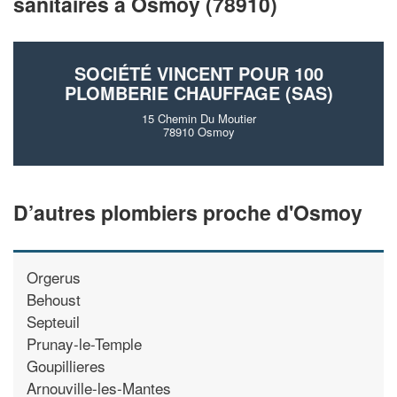
sanitaires à Osmoy (78910)
!
nouveaux clients
En savoir plus
SOCIÉTÉ VINCENT POUR 100
PLOMBERIE CHAUFFAGE (SAS)
15 Chemin Du Moutier
78910 Osmoy
D’autres plombiers proche d'Osmoy
Orgerus
Behoust
Septeuil
Prunay-le-Temple
Goupillieres
Arnouville-les-Mantes