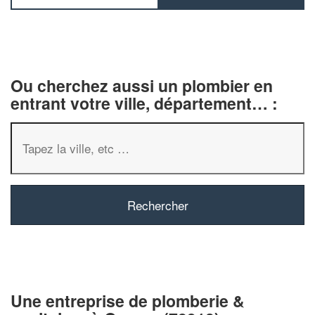
Ou cherchez aussi un plombier en
entrant votre ville, département… :
✕
Vous êtes un
professionnel ?
Augmentez votre
chiffre d'af
Une entreprise de plomberie &
vos
tout en gagnant 
marges