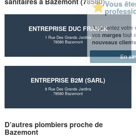
sanitaires à Bazemont (78580)
Vous êtes un
professionnel ?
Augmentez votre
et
chiffre d'affaires
ENTREPRISE DUC FRANCK
vos
tout en gagnant de
marges
1 Rue Des Grands Jardins
!
nouveaux clients
78580 Bazemont
En savoir plus
ENTREPRISE B2M (SARL)
8 Rue Des Grands Jardins
78580 Bazemont
D’autres plombiers proche de
Bazemont