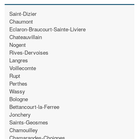
Saint-Dizier
Chaumont
Eclaron-Braucourt-Sainte-Liviere
Chateauvillain
Nogent
Rives-Dervoises
Langres
Voillecomte
Rupt
Perthes
Wassy
Bologne
Bettancourt-la-Ferree
Jonchery
Saints-Geosmes
Chamouilley
Chamarandes-Choignes