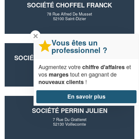
SOCIÉTÉ CHOFFEL FRANCK
78 Rue Alfred De Musset
52100 Saint-Dizier
✕
Vous êtes un
professionnel ?
SOCIÉTÉ JEROME HARMAND (SARL)
Augmentez votre
et
chiffre d'affaires
9 Rue De Wassy
52130 Wassy
vos
tout en gagnant de
marges
!
nouveaux clients
En savoir plus
SOCIÉTÉ PERRIN JULIEN
7 Rue Du Gratteret
52130 Voillecomte