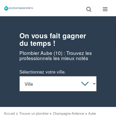
Toggle
Toggle
search
navigat
On vous fait gagner
du temps !
Plombier Aube (10) : Trouvez les
professionnels les mieux notés
Sélectionnez votre ville.
Accueil
>
Trouver un plombier
>
Champagne-Ardenne
>
Aube