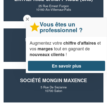
25 Rue Ernest Furgon
10160 Aix-Villemaur-Palis
✕
Vous êtes un
professionnel ?
SOCIÉTÉ VALLIER FELIX
Augmentez votre
et
chiffre d'affaires
5 Rue Garnier Leclerc
vos
tout en gagnant de
marges
10190 Messon
!
nouveaux clients
En savoir plus
SOCIÉTÉ MONGIN MAXENCE
5 Rue De Sezanne
10700 Salon