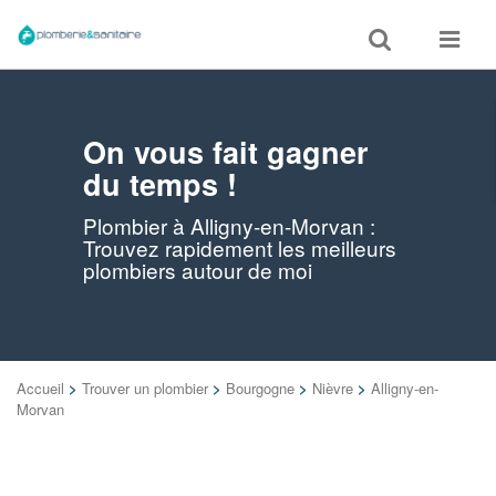
Toggle
Toggle
search
navigat
On vous fait gagner
du temps !
Plombier à Alligny-en-Morvan :
Trouvez rapidement les meilleurs
plombiers autour de moi
Accueil
>
Trouver un plombier
>
Bourgogne
>
Nièvre
>
Alligny-en-
Morvan