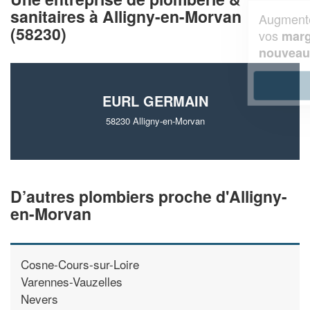
sanitaires à Alligny-en-Morvan
Augmentez votre
et
chiffre d'affaires
(58230)
vos
tout en gagnant de
marges
!
nouveaux clients
En savoir plus
EURL GERMAIN
58230 Alligny-en-Morvan
D’autres plombiers proche d'Alligny-
en-Morvan
Cosne-Cours-sur-Loire
Varennes-Vauzelles
Nevers