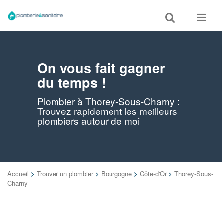
Toggle
Toggle
search
navigat
On vous fait gagner
du temps !
Plombier à Thorey-Sous-Charny :
Trouvez rapidement les meilleurs
plombiers autour de moi
Accueil
>
Trouver un plombier
>
Bourgogne
>
Côte-d'Or
>
Thorey-Sous-
Charny