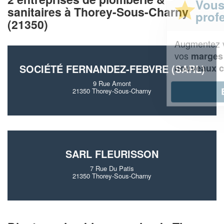
Vous êtes un
sanitaires à Thorey-Sous-Charny
professionnel ?
(21350)
Augmentez votre
et
chiffre d'affaires
vos
tout en gagnant de
marges
!
nouveaux clients
SOCIÉTÉ FERNANDEZ-FEBVRE (SARL)
9 Rue Amont
En savoir plus
21350 Thorey-Sous-Charny
SARL FLEURISSON
7 Rue Du Patis
21350 Thorey-Sous-Charny