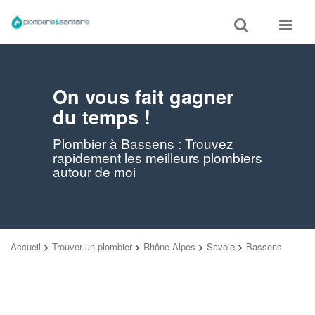
Toggle
Toggle
search
navigat
On vous fait gagner
du temps !
Plombier à Bassens : Trouvez
rapidement les meilleurs plombiers
autour de moi
Accueil
>
Trouver un plombier
>
Rhône-Alpes
>
Savoie
>
Bassens