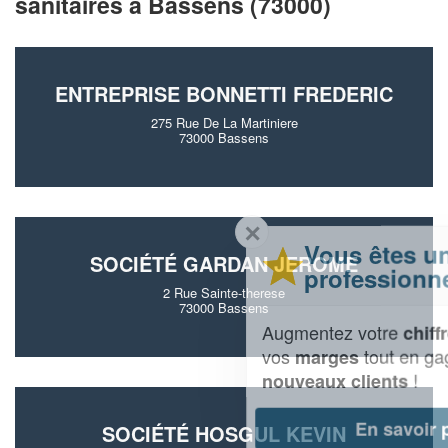
sanitaires à Bassens (73000)
ENTREPRISE BONNETTI FREDERIC
275 Rue De La Martiniere
73000 Bassens
✕
Vous êtes un
SOCIÉTÉ GARDAN JEROME
professionnel ?
2 Rue Sainte-therese
73000 Bassens
Augmentez votre
et
chiffre d'affaires
vos
tout en gagnant de
marges
!
nouveaux clients
En savoir plus
SOCIÉTÉ HOSGUL KEVIN