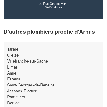
29 Rue Grange Morin
69400 Arnas
D’autres plombiers proche d'Arnas
Tarare
Gleize
Villefranche-sur-Saone
Limas
Anse
Fareins
Saint-Georges-de-Reneins
Jassans-Riottier
Pommiers
Denice