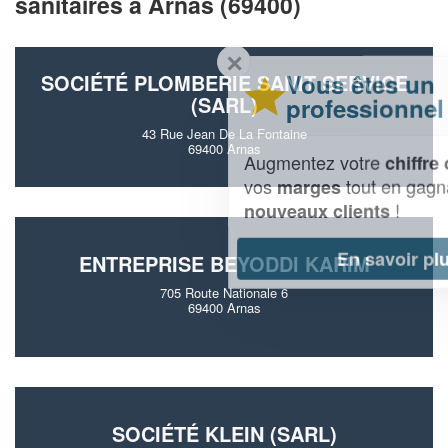
sanitaires à Arnas (69400)
✕
Vous êtes un
SOCIÉTÉ PLOMBERIE SANIT SERVICE
(SARL)
professionnel ?
43 Rue Jean De La Fontaine
69400 Arnas
Augmentez votre
et
chiffre d'affaires
vos
tout en gagnant de
marges
!
nouveaux clients
En savoir plus
ENTREPRISE BEYODDI KARIM
705 Route Nationale 6
69400 Arnas
SOCIÉTÉ KLEIN (SARL)