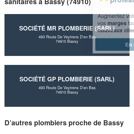
sanitaires à Bassy (74910)
Augmentez votre
et
chiffre d'affaires
vos
tout en gagnant de
marges
SOCIÉTÉ MR PLOMBERIE (SARL)
!
nouveaux clients
493 Route De Veytrens D’en Bas
74910 Bassy
En savoir plus
SOCIÉTÉ GP PLOMBERIE (SARL)
493 Route De Veytrens D’en Bas
74910 Bassy
D’autres plombiers proche de Bassy