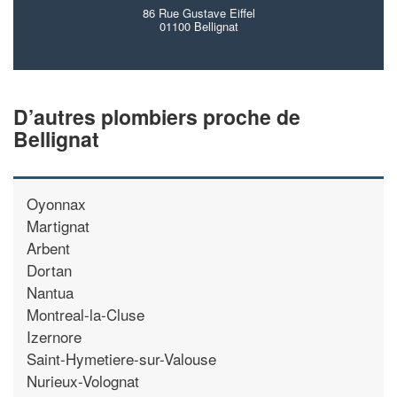
86 Rue Gustave Eiffel
01100 Bellignat
D’autres plombiers proche de
Bellignat
Oyonnax
Martignat
Arbent
Dortan
Nantua
Montreal-la-Cluse
Izernore
Saint-Hymetiere-sur-Valouse
Nurieux-Volognat