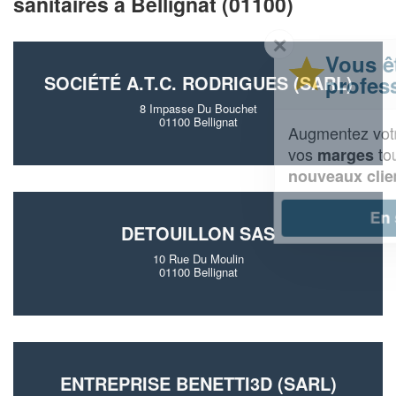
sanitaires à Bellignat (01100)
✕
Vous êtes un
professionnel ?
SOCIÉTÉ A.T.C. RODRIGUES (SARL)
8 Impasse Du Bouchet
01100 Bellignat
Augmentez votre
et
chiffre d'affaires
vos
tout en gagnant de
marges
!
nouveaux clients
En savoir plus
DETOUILLON SAS
10 Rue Du Moulin
01100 Bellignat
ENTREPRISE BENETTI3D (SARL)