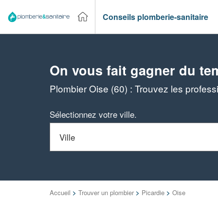
Conseils plomberie-sanitaire
On vous fait gagner du te
Plombier Oise (60) : Trouvez les profes
Sélectionnez votre ville.
Accueil
>
Trouver un plombier
>
Picardie
>
Oise