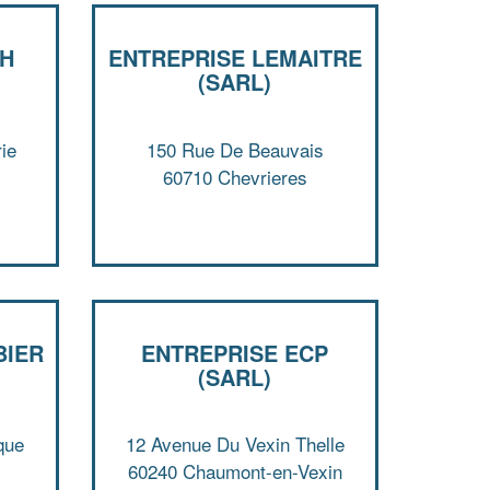
CH
ENTREPRISE LEMAITRE
(SARL)
ie
150 Rue De Beauvais
60710 Chevrieres
✕
Vous êtes un
professionnel ?
BIER
ENTREPRISE ECP
(SARL)
Augmentez votre
et
chiffre d'affaires
vos
tout en gagnant de
marges
!
nouveaux clients
que
12 Avenue Du Vexin Thelle
60240 Chaumont-en-Vexin
En savoir plus