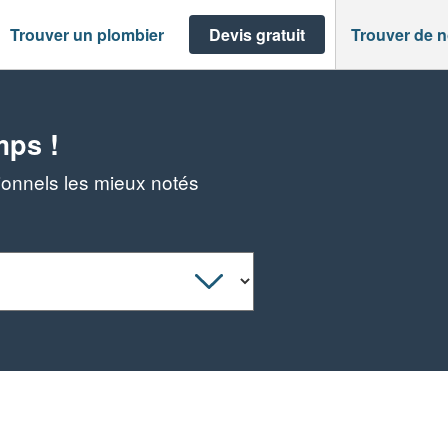
Trouver un plombier
Devis gratuit
Trouver de 
mps !
sionnels les mieux notés