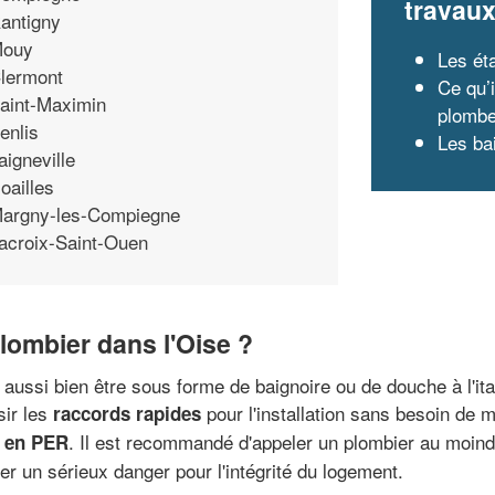
travau
antigny
ouy
Les ét
lermont
Ce qu’i
aint-Maximin
plombe
enlis
Les ba
aigneville
oailles
argny-les-Compiegne
acroix-Saint-Ouen
lombier dans l'Oise ?
aussi bien être sous forme de baignoire ou de douche à l'ital
ir les
pour l'installation sans besoin de ma
raccords rapides
. Il est recommandé d'appeler un plombier au moind
x en PER
r un sérieux danger pour l'intégrité du logement.