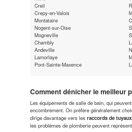
Creil
R
Crepy-en-Valois
M
Montataire
C
Nogent-sur-Oise
S
Mogneville
S
Chambly
L
Andeville
N
Lamorlaye
M
Pont-Sainte-Maxence
L
Comment dénicher le meilleur p
Les équipements de salle de bain, qui peuvent 
encombrement. On préfère généralement chois
dirige davantage vers les
raccords de tuyau
les problèmes de plomberie peuvent représente