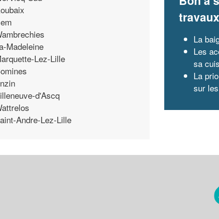
Bon à s
oubaix
travau
Hem
ambrechies
La bai
a-Madeleine
Les ac
arquette-Lez-Lille
sa cui
omines
La prio
nzin
sur le
illeneuve-d'Ascq
attrelos
aint-Andre-Lez-Lille