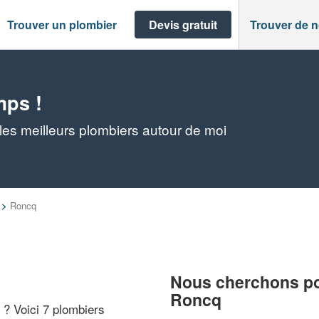
Trouver un plombier
Devis gratuit
Trouver de 
mps !
es meilleurs plombiers autour de moi
>
Roncq
Nous cherchons pou
Roncq
" ? Voici 7 plombiers