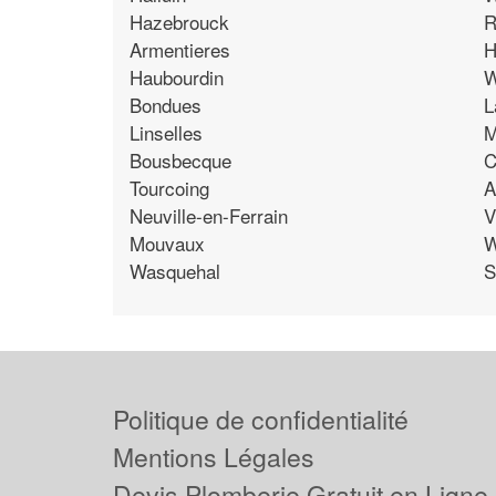
Hazebrouck
R
Armentieres
Haubourdin
W
Bondues
L
Linselles
M
Bousbecque
C
Tourcoing
A
Neuville-en-Ferrain
V
Mouvaux
W
Wasquehal
S
Politique de confidentialité
Mentions Légales
Devis Plomberie Gratuit en Ligne