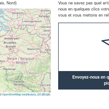
is, Nord)
Vous ne savez pas quel arti
nous en quelques clics vot
vous et vous mettons en rela
Envoyez-nous en qu
pl
 ©
OpenStreetMap contributors,
CC-BY-SA