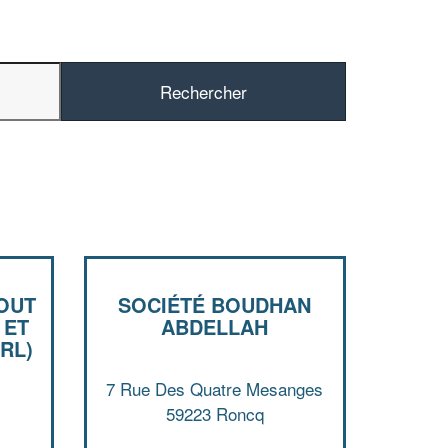
✕
Vous êtes u
professionn
OUT
SOCIÉTÉ BOUDHAN
 ET
ABDELLAH
Augmentez votre
chiff
RL)
vos
tout en ga
marges
!
nouveaux clients
7 Rue Des Quatre Mesanges
59223 Roncq
En savoir 