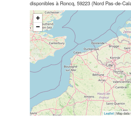
disponibles à Roncq, 59223 (Nord Pas-de-Cala
+
−
Leaflet
| Map data