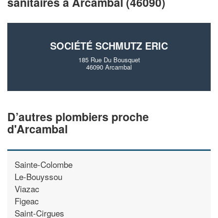
sanitaires à Arcambal (46090)
vos
tout en gagnant de
marges
!
nouveaux clients
En savoir plus
SOCIÉTÉ SCHMUTZ ERIC
185 Rue Du Bousquet
46090 Arcambal
D’autres plombiers proche
d'Arcambal
Sainte-Colombe
Le-Bouyssou
Viazac
Figeac
Saint-Cirgues