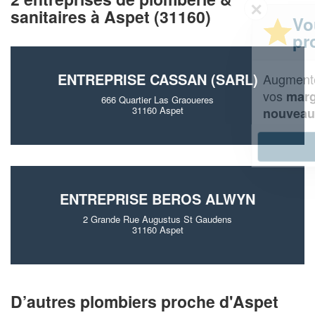
✕
sanitaires à Aspet (31160)
Vous êtes un
professionnel ?
ENTREPRISE CASSAN (SARL)
Augmentez votre
et
chiffre d'affaires
vos
tout en gagnant de
marges
666 Quartier Las Graoueres
!
31160 Aspet
nouveaux clients
En savoir plus
ENTREPRISE BEROS ALWYN
2 Grande Rue Augustus St Gaudens
31160 Aspet
D’autres plombiers proche d'Aspet