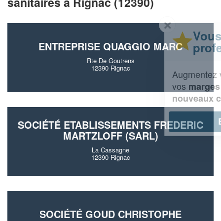
sanitaires à Rignac (12390)
✕
Vous êtes un
professionnel ?
ENTREPRISE QUAGGIO MARC
Rte De Goutrens
12390 Rignac
Augmentez votre
et
chiffre d'affaires
vos
tout en gagnant de
marges
!
nouveaux clients
En savoir plus
SOCIÉTÉ ETABLISSEMENTS FREDERIC
MARTZLOFF (SARL)
La Cassagne
12390 Rignac
SOCIÉTÉ GOUD CHRISTOPHE