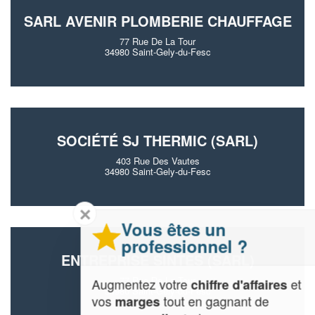
SARL AVENIR PLOMBERIE CHAUFFAGE
77 Rue De La Tour
34980 Saint-Gely-du-Fesc
SOCIÉTÉ SJ THERMIC (SARL)
403 Rue Des Vautes
34980 Saint-Gely-du-Fesc
✕
Vous êtes un
professionnel ?
ENTREPRISE SINTES (SARL)
77 Rue De La Tour
Augmentez votre
et
chiffre d'affaires
34980 Saint-Gely-du-Fesc
vos
tout en gagnant de
marges