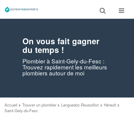
Toggle
Toggle
search
navigat
On vous fait gagner
du temps !
Plombier à Saint-Gely-du-Fesc :
Trouvez rapidement les meilleurs
plombiers autour de moi
Accueil
>
Trouver un plombier
>
Languedoc-Roussillon
>
Hérault
>
Saint-Gely-du-Fesc