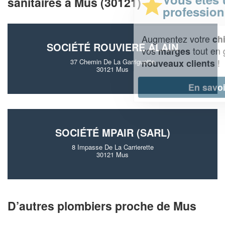
sanitaires à Mus (30121)
professionnel ?
Augmentez votre
et
chiffre d'affaires
SOCIÉTÉ ROUVIERE ALAIN
vos
tout en gagnant de
marges
!
nouveaux clients
37 Chemin De La Garriguette
30121 Mus
En savoir plus
SOCIÉTÉ MPAIR (SARL)
8 Impasse De La Carrierette
30121 Mus
D’autres plombiers proche de Mus