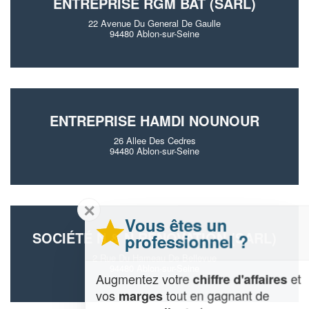
ENTREPRISE RGM BAT (SARL)
22 Avenue Du General De Gaulle
94480 Ablon-sur-Seine
ENTREPRISE HAMDI NOUNOUR
26 Allee Des Cedres
94480 Ablon-sur-Seine
✕
Vous êtes un
SOCIÉTÉ N & N RENOVATION (SARL)
professionnel ?
2 Rue Du Hameau De Bellevue
94480 Ablon-sur-Seine
Augmentez votre
et
chiffre d'affaires
vos
tout en gagnant de
marges