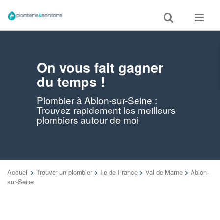
Toggle
Toggle
search
navigat
On vous fait gagner
du temps !
Plombier à Ablon-sur-Seine :
Trouvez rapidement les meilleurs
plombiers autour de moi
Accueil
>
Trouver un plombier
>
Ile-de-France
>
Val de Marne
>
Ablon-
sur-Seine