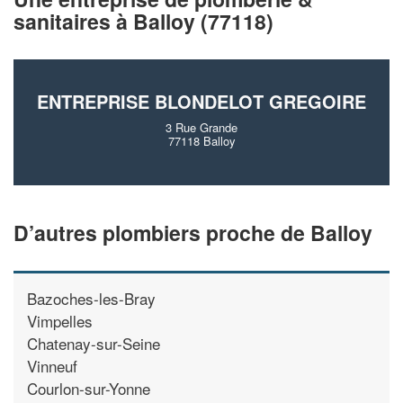
vos
tout en gagnant de
marges
sanitaires à Balloy (77118)
!
nouveaux clients
En savoir plus
ENTREPRISE BLONDELOT GREGOIRE
3 Rue Grande
77118 Balloy
D’autres plombiers proche de Balloy
Bazoches-les-Bray
Vimpelles
Chatenay-sur-Seine
Vinneuf
Courlon-sur-Yonne