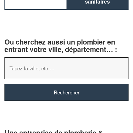
sanitaires
Ou cherchez aussi un plombier en
entrant votre ville, département… :
✕
Vous êtes un
professionnel ?
Augmentez votre
chiffre d'affaire
Une entreprise de plomberie &