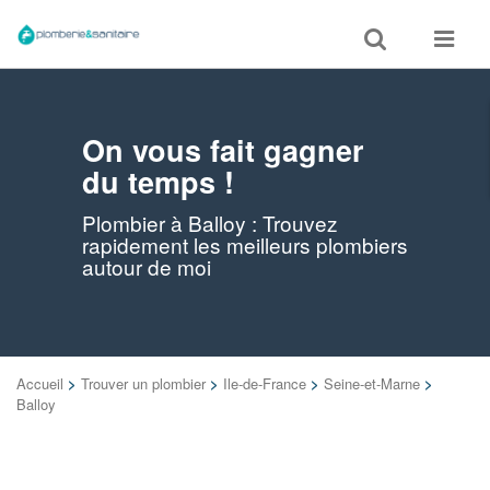
Toggle
Toggle
search
navigat
On vous fait gagner
du temps !
Plombier à Balloy : Trouvez
rapidement les meilleurs plombiers
autour de moi
Accueil
>
Trouver un plombier
>
Ile-de-France
>
Seine-et-Marne
>
Balloy