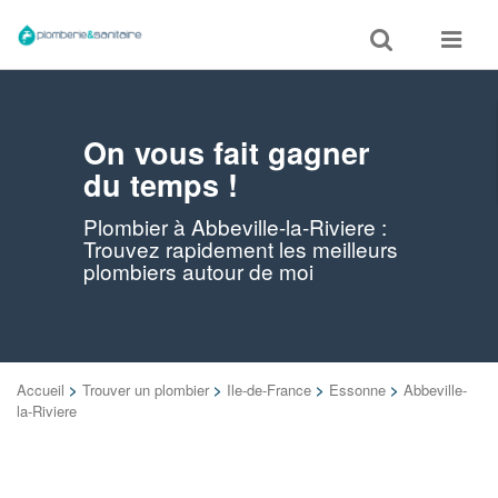
Toggle
Toggle
search
navigat
On vous fait gagner
du temps !
Plombier à Abbeville-la-Riviere :
Trouvez rapidement les meilleurs
plombiers autour de moi
Accueil
>
Trouver un plombier
>
Ile-de-France
>
Essonne
>
Abbeville-
la-Riviere