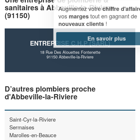
sanitaires à Abbeville-la-Riviere
Augmentez votre
et
chiffre d'affaires
(91150)
vos
tout en gagnant de
marges
!
nouveaux clients
En savoir plus
ENTREPRISE C.H.P (SARL)
18 Rue Des Alouettes Fontenette
91150 Abbeville-la-Riviere
D’autres plombiers proche
d'Abbeville-la-Riviere
Saint-Cyr-la-Riviere
Sermaises
Marolles-en-Beauce