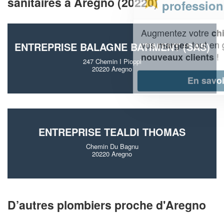
sanitaires à Aregno (20220)
professionnel ?
Augmentez votre
et
chiffre d'affaires
vos
tout en gagnant de
marges
ENTREPRISE BALAGNE BATIMENT (SAS)
!
nouveaux clients
247 Chemin I Pioppi
20220 Aregno
En savoir plus
ENTREPRISE TEALDI THOMAS
Chemin Du Bagnu
20220 Aregno
D’autres plombiers proche d'Aregno