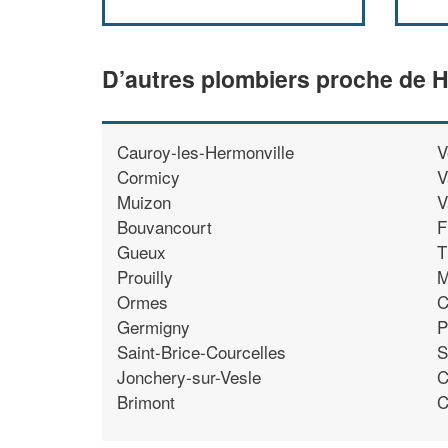
D’autres plombiers proche de H
Cauroy-les-Hermonville
V
Cormicy
V
Muizon
V
Bouvancourt
F
Gueux
T
Prouilly
M
Ormes
C
Germigny
P
Saint-Brice-Courcelles
S
Jonchery-sur-Vesle
C
Brimont
C