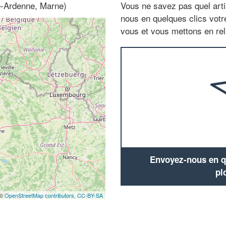
e-Ardenne, Marne)
Vous ne savez pas quel arti
nous en quelques clics vot
vous et vous mettons en rela
Envoyez-nous en qu
pl
 ©
OpenStreetMap contributors,
CC-BY-SA