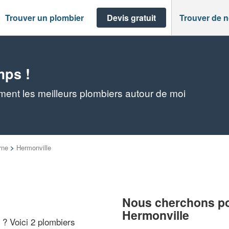
Trouver un plombier
Devis gratuit
Trouver de 
mps !
ment les meilleurs plombiers autour de moi
rne
>
Hermonville
Nous cherchons pou
Hermonville
" ? Voici 2 plombiers