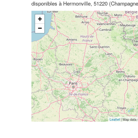
disponibles à Hermonville, 51220 (Champagn
+
−
Leaflet
| Map data