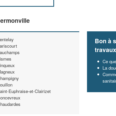
ermonville
entelay
Bon à s
ariscourt
travau
auchamps
ismes
Ce que
inqueux
La dou
agneux
Commen
hampigny
sanitai
ouillon
aint-Euphraise-et-Clairizet
oncevreux
haudardes