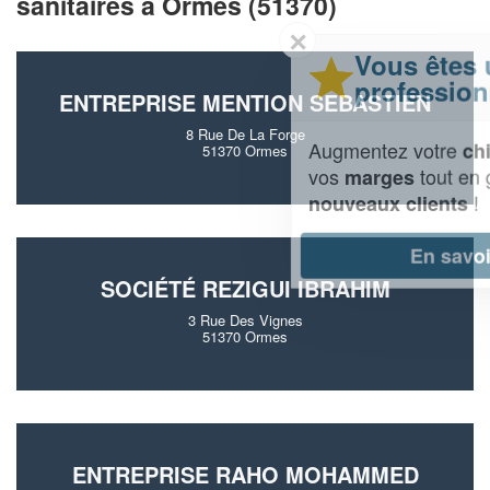
sanitaires à Ormes (51370)
✕
Vous êtes un
professionnel ?
ENTREPRISE MENTION SEBASTIEN
8 Rue De La Forge
Augmentez votre
et
chiffre d'affaires
51370 Ormes
vos
tout en gagnant de
marges
!
nouveaux clients
En savoir plus
SOCIÉTÉ REZIGUI IBRAHIM
3 Rue Des Vignes
51370 Ormes
ENTREPRISE RAHO MOHAMMED