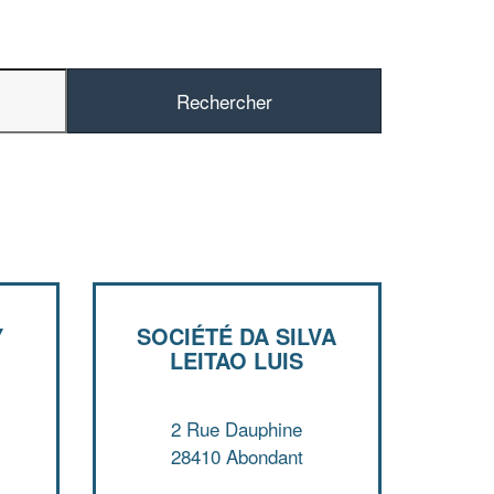
✕
Vous êtes un
professionnel ?
Y
SOCIÉTÉ DA SILVA
LEITAO LUIS
Augmentez votre
et
chiffre d'affaires
vos
tout en gagnant de
marges
2 Rue Dauphine
!
nouveaux clients
28410 Abondant