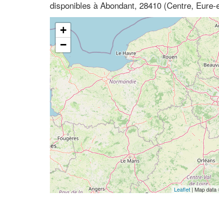
disponibles à Abondant, 28410 (Centre, Eure-e
+
−
Leaflet
| Map data