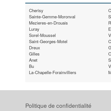
Cherisy
C
Sainte-Gemme-Moronval
S
Mezieres-en-Drouais
R
Luray
E
Sorel-Moussel
V
Saint-Georges-Motel
C
Dreux
G
Gilles
O
Anet
S
Bu
V
La-Chapelle-Forainvilliers
M
Politique de confidentialité