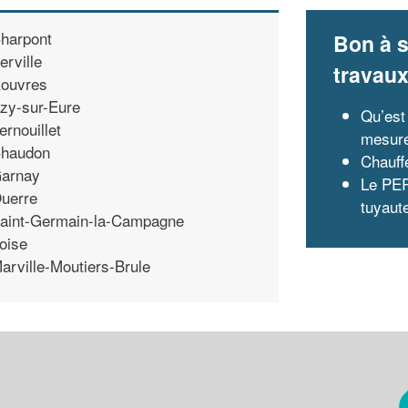
harpont
Bon à s
erville
travau
ouvres
zy-sur-Eure
Qu’est
ernouillet
mesure
haudon
Chauff
arnay
Le PER
uerre
tuyaute
aint-Germain-la-Campagne
oise
arville-Moutiers-Brule