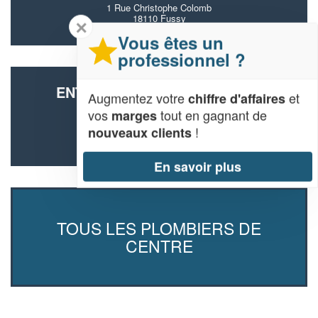
1 Rue Christophe Colomb
18110 Fussy
✕
Vous êtes un
professionnel ?
ENTREPRISE SAN GERONIMO
Augmentez votre
et
chiffre d'affaires
LAURENCE
vos
tout en gagnant de
marges
10 Rue De Ouence
!
nouveaux clients
28130 Hanches
En savoir plus
TOUS LES PLOMBIERS DE
CENTRE