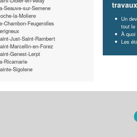
aint-Didier-en-Velay
travau
a-Seauve-sur-Semene
oche-la-Moliere
Un dev
e-Chambon-Feugerolles
tout l
erigneux
À quoi
aint-Just-Saint-Rambert
Les ét
aint-Marcellin-en-Forez
aint-Genest-Lerpt
a-Ricamarie
ainte-Sigolene