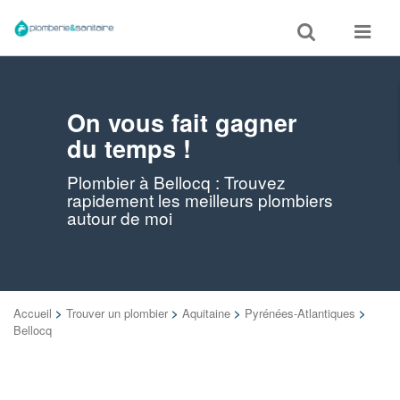
Toggle
Toggle
search
navigat
On vous fait gagner
du temps !
Plombier à Bellocq : Trouvez
rapidement les meilleurs plombiers
autour de moi
Accueil
>
Trouver un plombier
>
Aquitaine
>
Pyrénées-Atlantiques
>
Bellocq