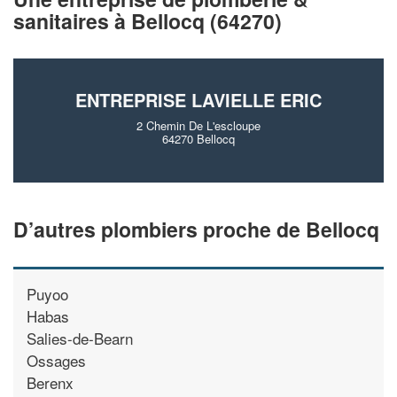
vos
tout en gagnant d
marges
sanitaires à Bellocq (64270)
!
nouveaux clients
En savoir plus
ENTREPRISE LAVIELLE ERIC
2 Chemin De L'escloupe
64270 Bellocq
D’autres plombiers proche de Bellocq
Puyoo
Habas
Salies-de-Bearn
Ossages
Berenx