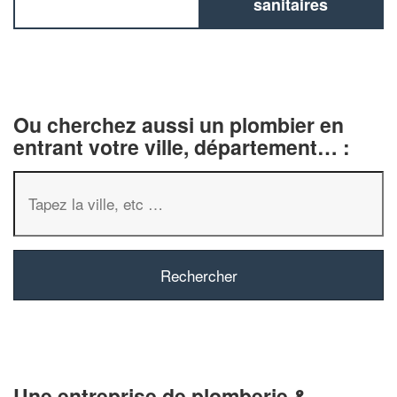
sanitaires
Ou cherchez aussi un plombier en
entrant votre ville, département… :
✕
Vous êtes un
professionnel ?
Augmentez votre
chiffre d'affa
Une entreprise de plomberie &