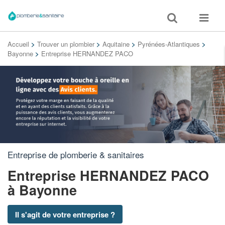
Toggle
Toggle
search
navigat
Accueil
>
Trouver un plombier
>
Aquitaine
>
Pyrénées-Atlantiques
>
Bayonne
>
Entreprise HERNANDEZ PACO
Entreprise de plomberie & sanitaires
Entreprise HERNANDEZ PACO
à Bayonne
Il s'agit de votre entreprise ?