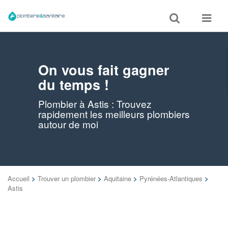
Toggle
Toggle
search
navigat
On vous fait gagner
du temps !
Plombier à Astis : Trouvez
rapidement les meilleurs plombiers
autour de moi
Accueil
>
Trouver un plombier
>
Aquitaine
>
Pyrénées-Atlantiques
>
Astis