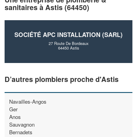
vos
tout en gagnan
marges
sanitaires à Astis (64450)
!
nouveaux clients
En savoir plus
SOCIÉTÉ APC INSTALLATION (SARL)
27 Route De Bordeaux
64450 Astis
D’autres plombiers proche d'Astis
Navailles-Angos
Ger
Anos
Sauvagnon
Bernadets