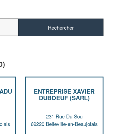
0)
NADU
ENTREPRISE XAVIER
DUBOEUF (SARL)
✕
Vous êtes un
231 Rue Du Sou
professionnel ?
olais
69220 Belleville-en-Beaujolais