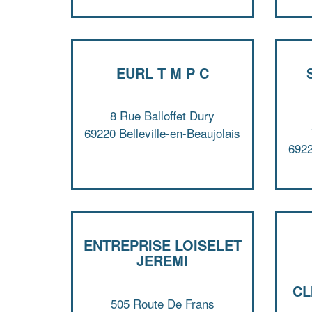
EURL T M P C
8 Rue Balloffet Dury
69220 Belleville-en-Beaujolais
6922
ENTREPRISE LOISELET
JEREMI
CL
505 Route De Frans