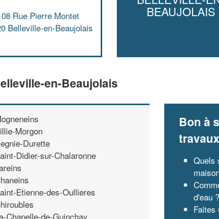
BEAUJOLAIS
108 Rue Pierre Montet
0 Belleville-en-Beaujolais
lleville-en-Beaujolais
ogneneins
Bon à s
illie-Morgon
travau
egnie-Durette
aint-Didier-sur-Chalaronne
Quels 
areins
maison
haneins
Commen
aint-Etienne-des-Oullieres
d'eau 
hiroubles
Faites 
a-Chapelle-de-Guinchay