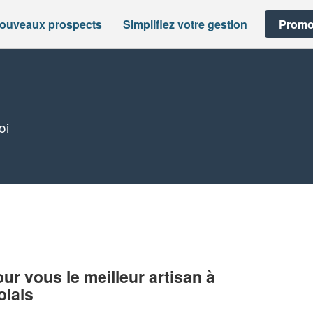
nouveaux prospects
Simplifiez votre gestion
Promo
oi
r vous le meilleur artisan à
olais