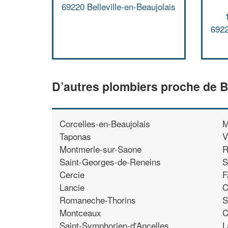
69220 Belleville-en-Beaujolais
6922
D’autres plombiers proche de Be
Corcelles-en-Beaujolais
M
Taponas
V
Montmerle-sur-Saone
R
Saint-Georges-de-Reneins
S
Cercie
F
Lancie
C
Romaneche-Thorins
S
Montceaux
C
Saint-Symphorien-d'Ancelles
L