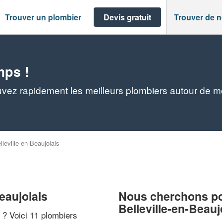
Trouver un plombier
Devis gratuit
Trouver de 
mps !
ouvez rapidement les meilleurs plombiers autour de m
lleville-en-Beaujolais
eaujolais
Nous cherchons pou
Belleville-en-Beauj
" ? Voici 11 plombiers