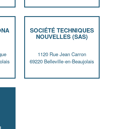
Augmentez votre
et
chiffre d'affaires
vos
tout en gagnant de
marges
!
nouveaux clients
ONA
SOCIÉTÉ TECHNIQUES
En savoir plus
NOUVELLES (SAS)
que
1120 Rue Jean Carron
olais
69220 Belleville-en-Beaujolais
-