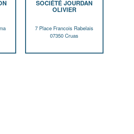
ON
SOCIÉTÉ JOURDAN
OLIVIER
ema
7 Place Francois Rabelais
07350 Cruas
✕
Vous êtes un
professionnel ?
Augmentez votre
et
chiffre d'affaires
vos
tout en gagnant de
marges
!
nouveaux clients