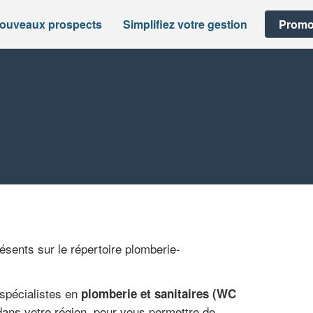
nouveaux prospects
Simplifiez votre gestion
Promo
présents sur le répertoire plomberie-
spécialistes en
plomberie et sanitaires (WC
 dans votre région, pour vous permettre de