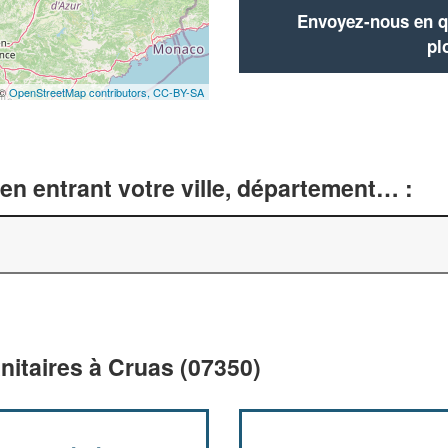
Envoyez-nous en qu
pl
 ©
OpenStreetMap contributors,
CC-BY-SA
en entrant votre ville, département… :
nitaires à Cruas (07350)