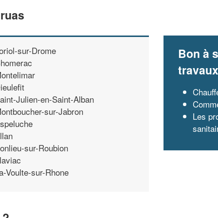
Cruas
oriol-sur-Drome
Bon à s
homerac
travau
ontelimar
ieulefit
Chauff
aint-Julien-en-Saint-Alban
Commen
ontboucher-sur-Jabron
Les pr
speluche
sanitai
llan
onlieu-sur-Roubion
laviac
a-Voulte-sur-Rhone
 ?