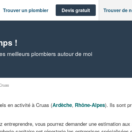
Trouver un plombier
Devis gratuit
Trouver de 
mps !
es meilleurs plombiers autour de moi
Cruas
ls en activité à Cruas (
,
). Ils sont 
Ardèche
Rhône-Alpes
ez entreprendre, vous pourrez demander une estimation aux 
mberie-sanitaire.net répertorie les entreprises spécialisées