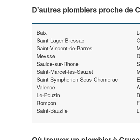
D’autres plombiers proche de 
Baix
L
Saint-Lager-Bressac
C
Saint-Vincent-de-Barres
M
Meysse
D
Saulce-sur-Rhone
S
Saint-Marcel-les-Sauzet
M
Saint-Symphorien-Sous-Chomerac
E
Valence
A
Le-Pouzin
B
Rompon
F
Saint-Bauzile
L
Où trouver un plombier à Cruas