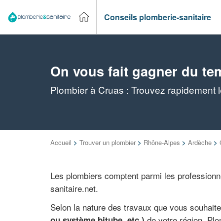
Conseils plomberie-sanitaire
On vous fait gagner du te
Plombier à Cruas : Trouvez rapidement l
Accueil
>
Trouver un plombier
>
Rhône-Alpes
>
Ardèche
>
Les plombiers comptent parmi les professionne
sanitaire.net.
Selon la nature des travaux que vous souhait
de votre région. Plo
ou système bitube, etc.)