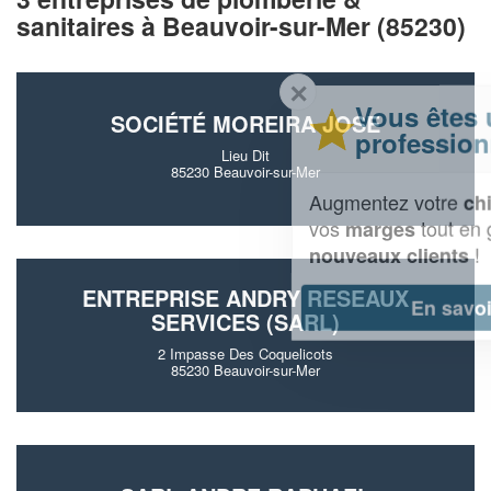
sanitaires à Beauvoir-sur-Mer (85230)
✕
Vous êtes un
SOCIÉTÉ MOREIRA JOSE
professionnel ?
Lieu Dit
85230 Beauvoir-sur-Mer
Augmentez votre
et
chiffre d'affaires
vos
tout en gagnant de
marges
!
nouveaux clients
ENTREPRISE ANDRY RESEAUX
En savoir plus
SERVICES (SARL)
2 Impasse Des Coquelicots
85230 Beauvoir-sur-Mer