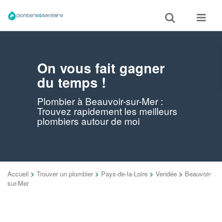
Toggle
Toggle
search
navigat
On vous fait gagner
du temps !
Plombier à Beauvoir-sur-Mer :
Trouvez rapidement les meilleurs
plombiers autour de moi
Accueil
>
Trouver un plombier
>
Pays-de-la-Loire
>
Vendée
>
Beauvoir-
sur-Mer