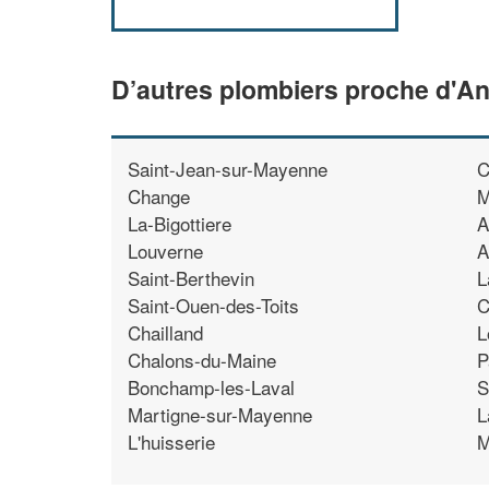
D’autres plombiers proche d'An
Saint-Jean-sur-Mayenne
C
Change
M
La-Bigottiere
A
Louverne
A
Saint-Berthevin
L
Saint-Ouen-des-Toits
C
Chailland
L
Chalons-du-Maine
P
Bonchamp-les-Laval
S
Martigne-sur-Mayenne
L
L'huisserie
M