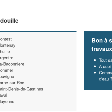
douille
ontest
Bon à s
ontenay
travau
huille
rgentre
Tout s
a-Baconniere
A quoi
ommer
Commen
ouvigne
d'eau 
arne-sur-Roc
aint-Denis-de-Gastines
aval
ayenne