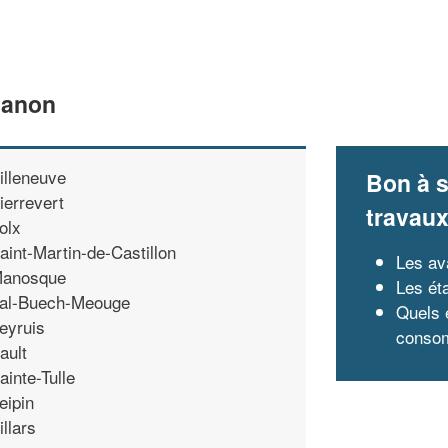
Banon
illeneuve
Bon à s
ierrevert
travau
olx
aint-Martin-de-Castillon
Les av
anosque
Les ét
al-Buech-Meouge
Quels 
eyruis
consom
ault
ainte-Tulle
eipin
illars