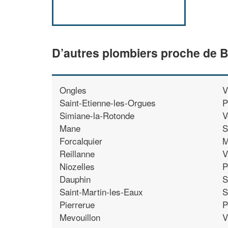
D’autres plombiers proche de 
Ongles
V
Saint-Etienne-les-Orgues
P
Simiane-la-Rotonde
V
Mane
S
Forcalquier
M
Reillanne
V
Niozelles
P
Dauphin
S
Saint-Martin-les-Eaux
S
Pierrerue
P
Mevouillon
V