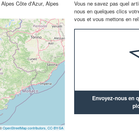
 Alpes Côte d'Azur, Alpes
Vous ne savez pas quel arti
nous en quelques clics vot
vous et vous mettons en rela
Envoyez-nous en qu
pl
 ©
OpenStreetMap contributors,
CC-BY-SA