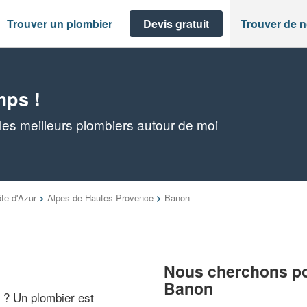
Trouver un plombier
Devis gratuit
Trouver de 
mps !
es meilleurs plombiers autour de moi
te d'Azur
>
Alpes de Hautes-Provence
>
Banon
Nous cherchons pou
Banon
" ? Un plombier est