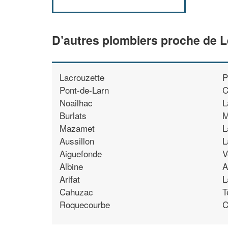
D’autres plombiers proche de 
Lacrouzette
P
Pont-de-Larn
C
Noailhac
L
Burlats
M
Mazamet
L
Aussillon
L
Aiguefonde
V
Albine
A
Arifat
L
Cahuzac
T
Roquecourbe
C