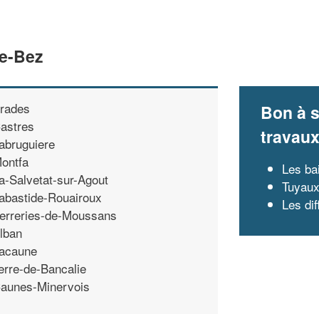
Le-Bez
rades
Bon à s
astres
travau
abruguiere
ontfa
Les ba
a-Salvetat-sur-Agout
Tuyaux
abastide-Rouairoux
Les di
erreries-de-Moussans
lban
acaune
erre-de-Bancalie
aunes-Minervois