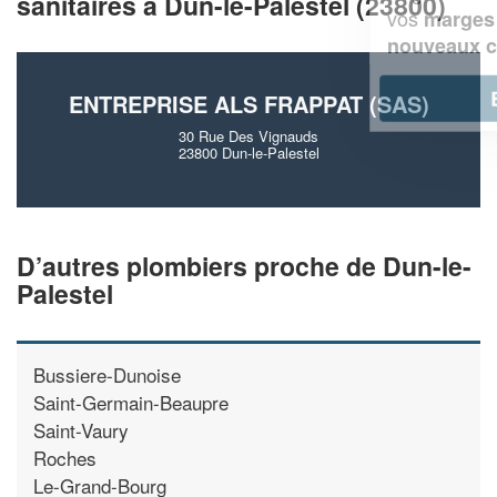
sanitaires à Dun-le-Palestel (23800)
vos
tout en gagnant de
marges
!
nouveaux clients
En savoir plus
ENTREPRISE ALS FRAPPAT (SAS)
30 Rue Des Vignauds
23800 Dun-le-Palestel
D’autres plombiers proche de Dun-le-
Palestel
Bussiere-Dunoise
Saint-Germain-Beaupre
Saint-Vaury
Roches
Le-Grand-Bourg