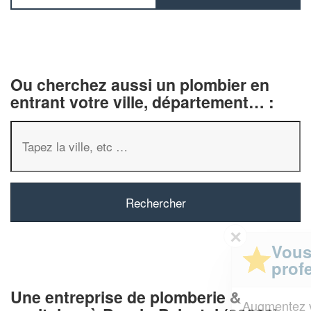
Ou cherchez aussi un plombier en
entrant votre ville, département… :
✕
Vous êtes un
professionnel ?
Une entreprise de plomberie &
Augmentez votre
et
chiffre d'affaires