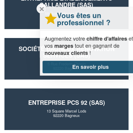
SALLANDRE (SAS)
✕
Vous êtes un
59 Rue Alphonse Pluchet
92220 Bagneux
professionnel ?
Augmentez votre
et
chiffre d'affaires
vos
tout en gagnant de
marges
SOCIÉTÉ BAGNEUX RENOVATION
!
nouveaux clients
SERVICES (SAS)
5 Rue Frederic Chopin
En savoir plus
92220 Bagneux
ENTREPRISE PCS 92 (SAS)
13 Square Marcel Lods
92220 Bagneux