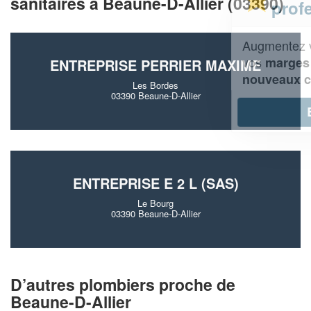
sanitaires à Beaune-D-Allier (03390)
professionnel ?
Augmentez votre
et
chiffre d'affaires
vos
tout en gagnant de
marges
ENTREPRISE PERRIER MAXIME
!
nouveaux clients
Les Bordes
03390 Beaune-D-Allier
En savoir plus
ENTREPRISE E 2 L (SAS)
Le Bourg
03390 Beaune-D-Allier
D’autres plombiers proche de
Beaune-D-Allier