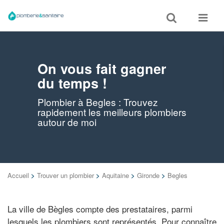
Toggle
Toggle
search
navigat
On vous fait gagner
du temps !
Plombier à Begles : Trouvez
rapidement les meilleurs plombiers
autour de moi
Accueil
>
Trouver un plombier
>
Aquitaine
>
Gironde
>
Begles
La ville de Bègles compte des prestataires, parmi
lesquels les plombiers sont représentés. Pour connaître