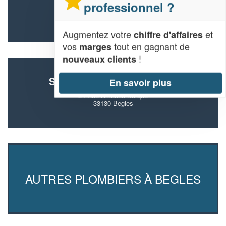
professionnel ?
Rue Marcel Cachin
33130 Begles
Augmentez votre
et
chiffre d'affaires
vos
tout en gagnant de
marges
!
nouveaux clients
SOCIÉTÉ ALBERT MICHEL
En savoir plus
54 Rue Amedee Berque
33130 Begles
AUTRES PLOMBIERS À BEGLES