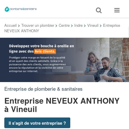
Toggle
Toggle
search
navigat
Accueil
>
Trouver un plombier
>
Centre
>
Indre
>
Vineuil
>
Entreprise
NEVEUX ANTHONY
Entreprise de plomberie & sanitaires
Entreprise NEVEUX ANTHONY
à Vineuil
Il s'agit de votre entreprise ?