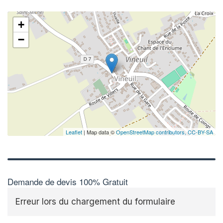
+
−
✕
Augme
vos
m
nouve
Leaflet
| Map data ©
OpenStreetMap contributors,
CC-BY-SA
Demande de devis 100% Gratuit
Erreur lors du chargement du formulaire