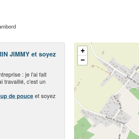
hambord
+
N JIMMY et soyez
−
eprise : je l'ai fait
i travaillé, c'est un
et soyez
oup de pouce