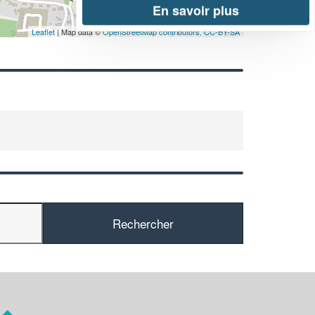
En savoir plus
Leaflet
| Map data ©
OpenStreetMap contributors,
CC-BY-SA