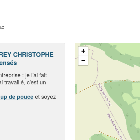
ac
+
REY CHRISTOPHE
−
pensés
eprise : je l'ai fait
i travaillé, c'est un
et soyez
oup de pouce