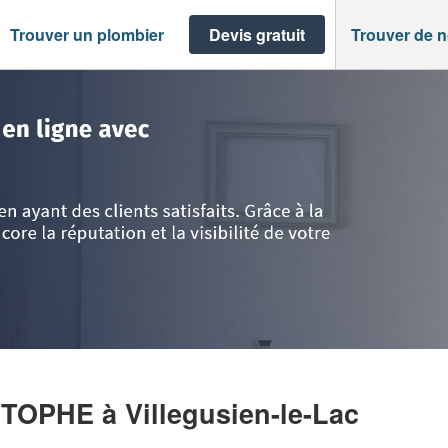
Trouver un plombier
Devis gratuit
Trouver de 
ute-Marne
>
Villegusien-le-Lac
>
Entreprise LEVREY CHRISTOPHE
ISTOPHE
à Villegusien-le-Lac