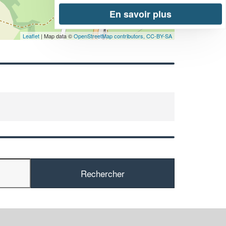
En savoir plus
Leaflet
| Map data ©
OpenStreetMap contributors,
CC-BY-SA