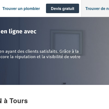
Trouver un plombier
Devis gratuit
Trouver de 
ours
>
Société HUARD BENJAMIN
N
à Tours