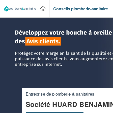
Conseils plomberie-sanitaire
Accueil
>
Trouver un plombier
>
Centre
>
Indre-et-Loire
>
T
Entreprise de plomberie & sanitaires
Société HUARD BENJAMI