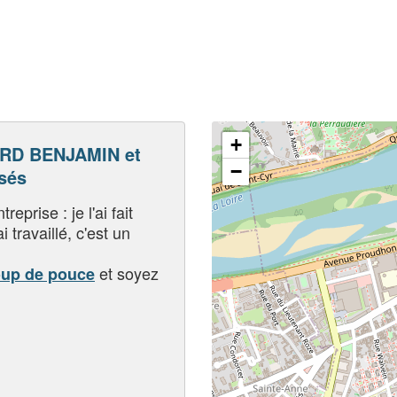
+
RD BENJAMIN et
−
sés
eprise : je l'ai fait
i travaillé, c'est un
et soyez
oup de pouce