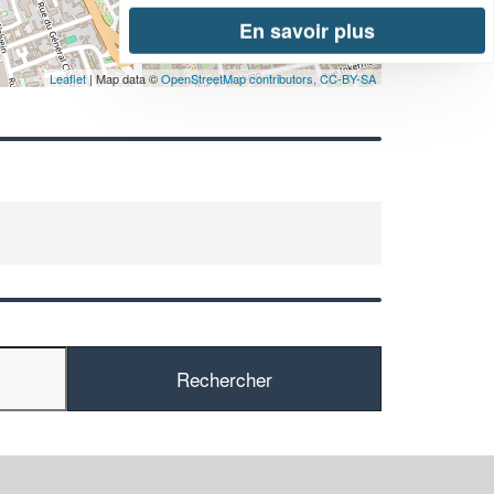
En savoir plus
Leaflet
| Map data ©
OpenStreetMap contributors,
CC-BY-SA