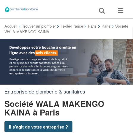
Toggle
Toggle
search
navigat
Accueil
>
Trouver un plombier
>
Ile-de-France
>
Paris
>
Paris
>
Société
WALA MAKENGO KAINA
Entreprise de plomberie & sanitaires
Société WALA MAKENGO
KAINA
à Paris
Il s'agit de votre entreprise ?