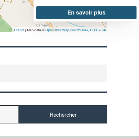
En savoir plus
Leaflet
| Map data ©
OpenStreetMap contributors,
CC-BY-SA