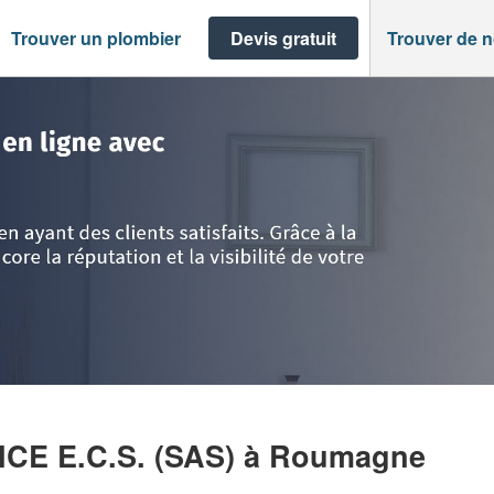
Trouver un plombier
Devis gratuit
Trouver de 
>
Roumagne
>
Entreprise VINCENT PATRICE E.C.S. (SAS)
ICE E.C.S. (SAS)
à Roumagne