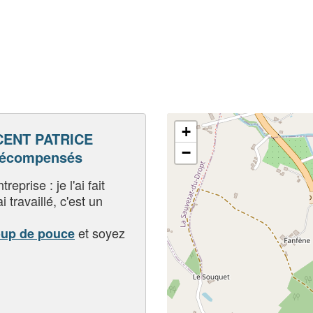
+
CENT PATRICE
−
 récompensés
eprise : je l'ai fait
i travaillé, c'est un
et soyez
oup de pouce