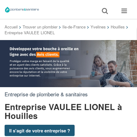
Toggle
Toggle
search
navigat
Accueil
>
Trouver un plombier
>
Ile-de-France
>
Yvelines
>
Houilles
>
Entreprise VAULEE LIONEL
Entreprise de plomberie & sanitaires
Entreprise VAULEE LIONEL
à
Houilles
Il s'agit de votre entreprise ?