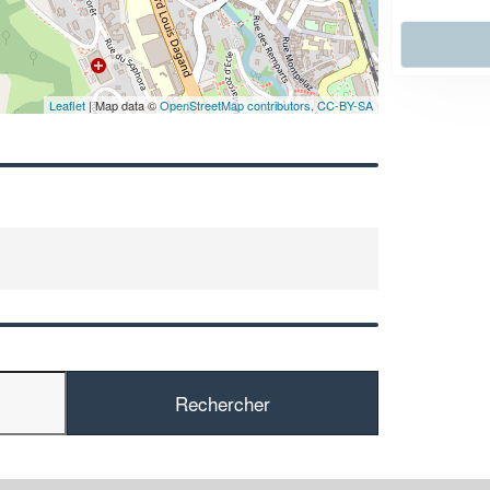
En savoir plus
Leaflet
| Map data ©
OpenStreetMap contributors,
CC-BY-SA