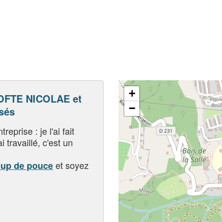
+
OFTE NICOLAE et
−
sés
eprise : je l'ai fait
i travaillé, c'est un
et soyez
oup de pouce