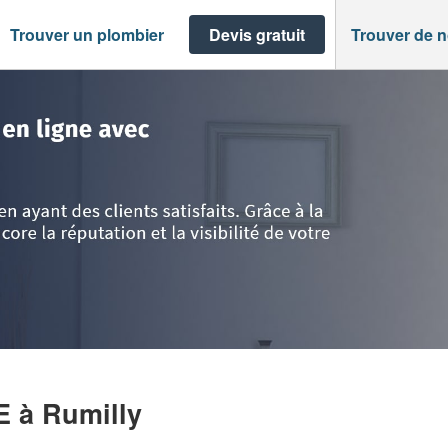
Trouver un plombier
Devis gratuit
Trouver de 
ie
>
Rumilly
>
Société TIMOFTE NICOLAE
AE
à Rumilly