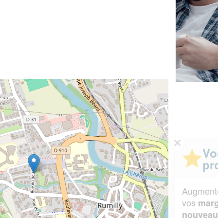
✕
Vous êtes un
professionnel ?
Augmentez votre
et
chiffre d'affaires
vos
tout en gagnant de
marges
!
nouveaux clients